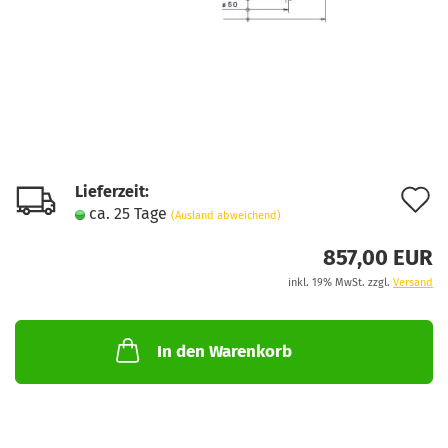
Lieferzeit:
A
ca. 25 Tage
(Ausland abweichend)
d
857,00 EUR
M
inkl. 19% MwSt. zzgl.
Versand
In den Warenkorb