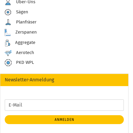
Über-Uns
Sägen
Planfräser
Zerspanen
Aggregate
Aerotech
PKD WPL
Newsletter-Anmeldung
WEITER
E-
ZUR
Mail
NEWSLETTER-
ANMELDEN
ANMELDUNG