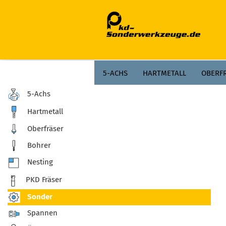
;
5-ACHS
HARTMETALL
OBERF
5-Achs
PLANFRÄSER
ZERSPANEN
AG
Hartmetall
Oberfräser
Bohrer
Nesting
PKD Fräser
Sonder
Spannen