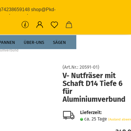
0)74238659148 shop@Pkd-
rwerkzeuge.de
PANNEN
ÜBER-UNS
SÄGEN
iniumverbund
(Art.Nr.:
20591-01
)
V- Nutfräser mit
Schaft D14 Tiefe 6
für
Aluminiumverbund
Lieferzeit:
ca. 25 Tage
(Ausland abwei