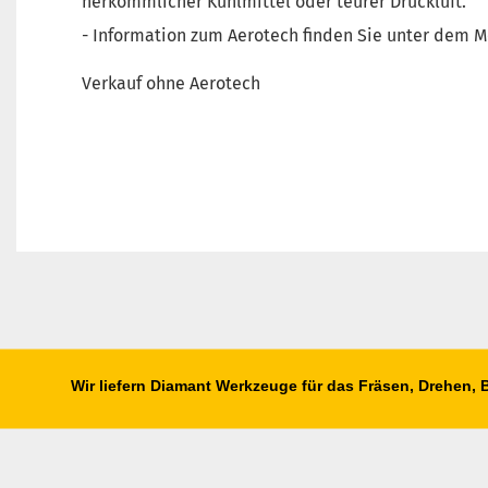
herkömmlicher Kühlmittel oder teurer Druckluft.
- Information zum Aerotech finden Sie unter dem
Verkauf ohne Aerotech
Wir liefern Diamant Werkzeuge für das Fräsen, Drehen,