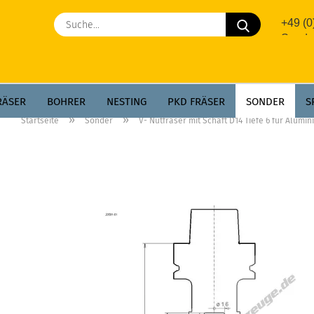
Suche...
+49 (
Sonde
RÄSER
BOHRER
NESTING
PKD FRÄSER
SONDER
S
»
»
Startseite
Sonder
V- Nutfräser mit Schaft D14 Tiefe 6 für Alum
GREGATE
AEROTECH
PKD WPL