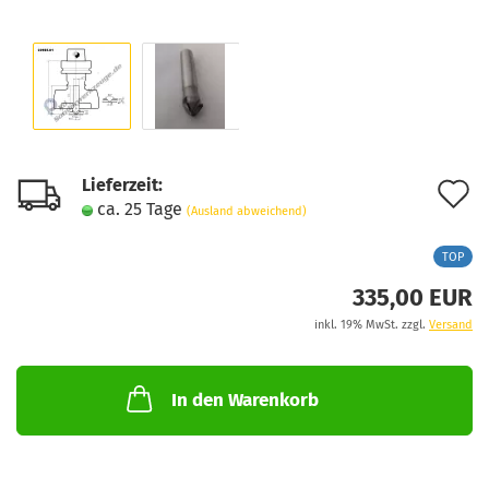
Lieferzeit:
A
ca. 25 Tage
(Ausland abweichend)
d
TOP
M
335,00 EUR
inkl. 19% MwSt. zzgl.
Versand
In den Warenkorb