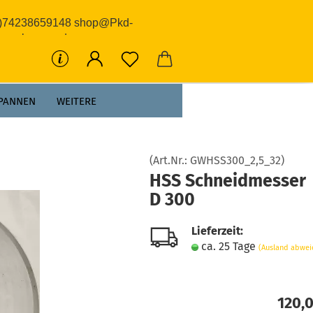
0)74238659148 shop@Pkd-
rwerkzeuge.de
PANNEN
WEITERE
(Art.Nr.:
GWHSS300_2,5_32
)
HSS Schneidmesser
D 300
Lieferzeit:
ca. 25 Tage
(Ausland abwei
120,