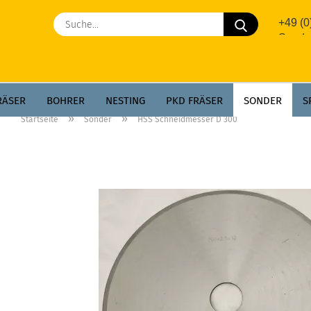
Suche...
+49 (
Sonde
RÄSER
BOHRER
NESTING
PKD FRÄSER
SONDER
S
»
»
Startseite
Sonder
HSS Schneidmesser D 300