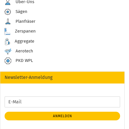
Über-Uns
Sägen
Planfräser
Zerspanen
Aggregate
Aerotech
PKD WPL
Newsletter-Anmeldung
WEITER
E-
ZUR
Mail
NEWSLETTER-
ANMELDEN
ANMELDUNG