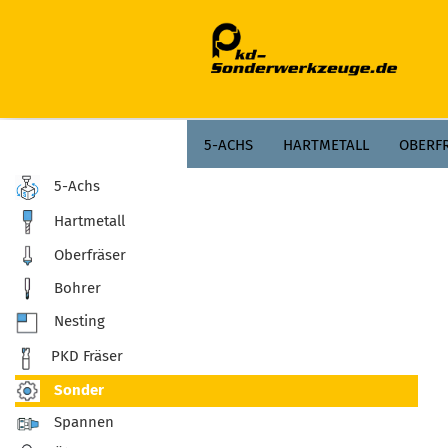
;
5-ACHS
HARTMETALL
OBERF
5-Achs
Hartmetall
Oberfräser
Bohrer
Nesting
PKD Fräser
Sonder
Spannen