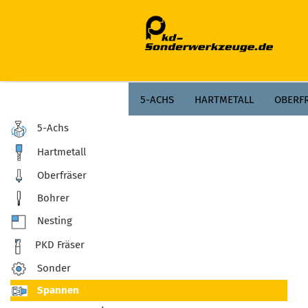
;
5-ACHS
HARTMETALL
OBERF
5-Achs
Hartmetall
Oberfräser
Bohrer
Nesting
PKD Fräser
Sonder
Spannen