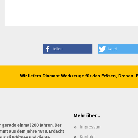
teilen
tweet
Wir liefern Diamant Werkzeuge für das Fräsen, Drehen,
Mehr über...
r gerade einmal 200 Jahren. Der
Impressum
ammt aus dem Jahre 1818. Erdacht
Kontakt
ur Eli Whitney und diente