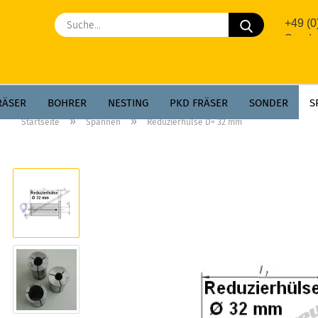
Suche...
+49 (
Sonde
RÄSER
BOHRER
NESTING
PKD FRÄSER
SONDER
S
»
»
Startseite
Spannen
Reduzierhülse D= 32 mm