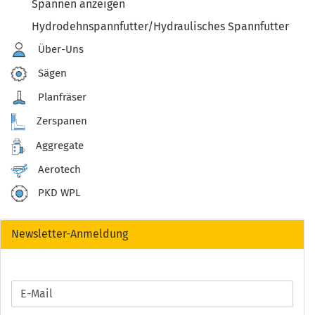
Spannen anzeigen
Hydrodehnspannfutter/Hydraulisches Spannfutter
Über-Uns
Sägen
Planfräser
Zerspanen
Aggregate
Aerotech
PKD WPL
Newsletter-Anmeldung
WEITER
E-
ZUR
Mail