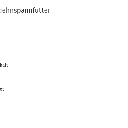
dehnspannfutter
haft
net