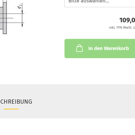
109,
inkl. 19% MwSt. z
In den Warenkorb
SCHREIBUNG