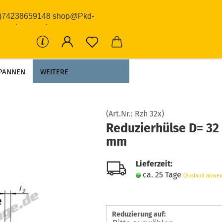
0)74238659148 shop@Pkd-
rwerkzeuge.de
PANNEN
WEITERE
(Art.Nr.:
Rzh 32x
)
Reduzierhülse D= 32
mm
Lieferzeit:
ca. 25 Tage
(Ausland abwei
Reduzierung auf: