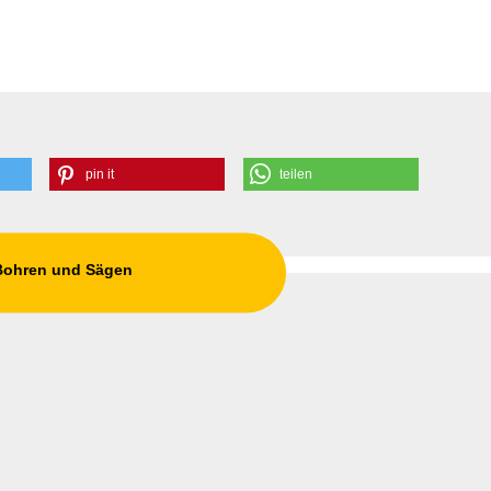
pin it
teilen
 Bohren und Sägen