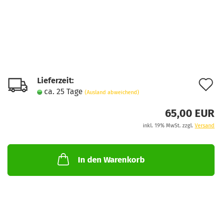
Lieferzeit:
A
ca. 25 Tage
(Ausland abweichend)
d
65,00 EUR
M
inkl. 19% MwSt. zzgl.
Versand
In den Warenkorb