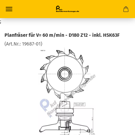
;
Planfräser für V= 60 m/min - D180 Z12 - inkl. HSK63F
(Art.Nr.:
19687-01
)