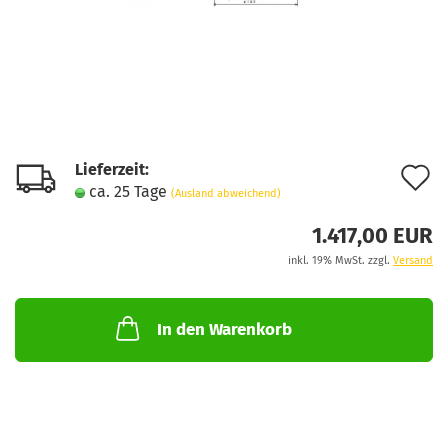
Lieferzeit:
A
ca. 25 Tage
(Ausland abweichend)
d
1.417,00 EUR
M
inkl. 19% MwSt. zzgl.
Versand
In den Warenkorb