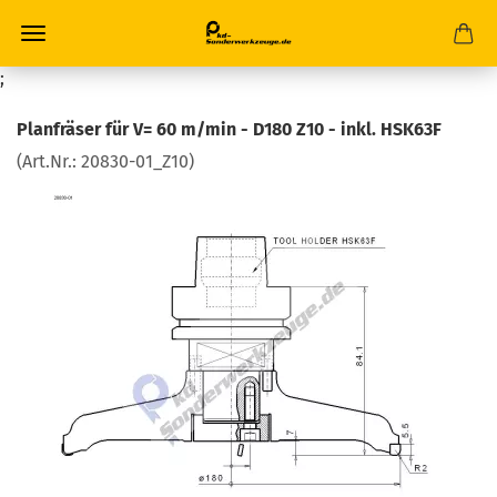
;
Planfräser für V= 60 m/min - D180 Z10 - inkl. HSK63F
(Art.Nr.:
20830-01_Z10
)