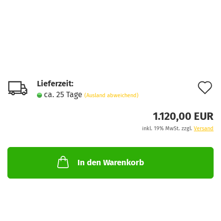
Lieferzeit:
A
ca. 25 Tage
(Ausland abweichend)
d
1.120,00 EUR
M
inkl. 19% MwSt. zzgl.
Versand
In den Warenkorb