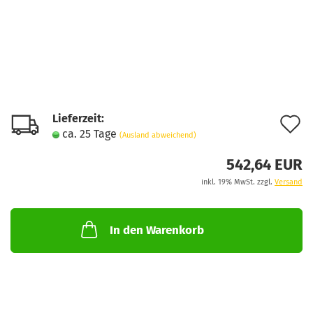
Lieferzeit:
A
ca. 25 Tage
(Ausland abweichend)
d
542,64 EUR
M
inkl. 19% MwSt. zzgl.
Versand
In den Warenkorb