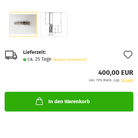
Lieferzeit:
A
ca. 25 Tage
(Ausland abweichend)
d
400,00 EUR
M
inkl. 19% MwSt. zzgl.
Versand
In den Warenkorb