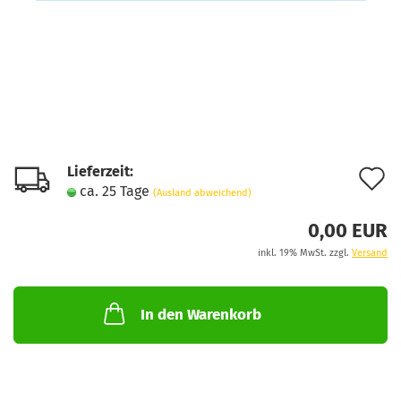
Lieferzeit:
A
ca. 25 Tage
(Ausland abweichend)
d
0,00 EUR
M
inkl. 19% MwSt. zzgl.
Versand
In den Warenkorb