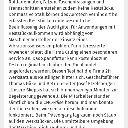
Rollladennuten, Fälzen, Taschenfräsungen und
Trennschnitten entstehen zudem keine Reststücke.
Der massive Stahlkörper des Aerotech verhindert bei
erfassten Reststücken eine wesentliche
Beeinflussung der Wuchtgüte. Für Anwendungen mit
Reststückaufkommen wird abhängig vom
Maschinenhersteller der Einsatz eines
Vibrationssensors empfohlen. Für interessierte
Anwender bietet die Firma Cruing einen besonderen
Service an: Das Spannfutter kann kostenlos zum
Testen regional auch über den Fachhandel
angefordert werden. Diesen Test hat die Firma 2H
Werkstatt aus Reutlingen hinter sich. Geschäftsführer
Thomas Häke und Betriebsleiter Josef Etzelsberger:
„Unsere Skepsis hat sich binnen weniger Minuten zur
Begeisterung gewandelt. Die Mitarbeiter standen
sämtlich um die CNC-Fräse herum und man konnte
deutlich sehen, wie genial diese Aufnahme
funktioniert. Beim Fräsvorgang lag kaum noch Staub
auf den Werkstücken. Die unmittelbare Umgebung
der Maschine blieb sauberer und die