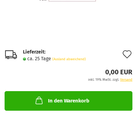
Lieferzeit:
A
ca. 25 Tage
(Ausland abweichend)
d
0,00 EUR
M
inkl. 19% MwSt. zzgl.
Versand
In den Warenkorb