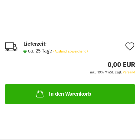
Lieferzeit:
A
ca. 25 Tage
(Ausland abweichend)
d
0,00 EUR
M
inkl. 19% MwSt. zzgl.
Versand
In den Warenkorb