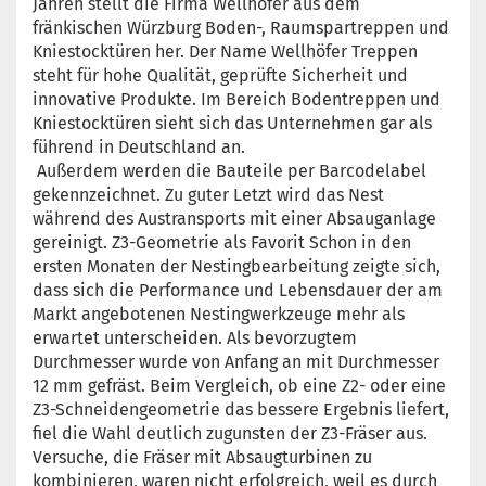
Jahren stellt die Firma Wellhöfer aus dem
fränkischen Würzburg Boden-, Raumspartreppen und
Kniestocktüren her. Der Name Wellhöfer Treppen
steht für hohe Qualität, geprüfte Sicherheit und
innovative Produkte. Im Bereich Bodentreppen und
Kniestocktüren sieht sich das Unternehmen gar als
führend in Deutschland an.
Außerdem werden die Bauteile per Barcodelabel
gekennzeichnet. Zu guter Letzt wird das Nest
während des Austransports mit einer Absauganlage
gereinigt. Z3-Geometrie als Favorit Schon in den
ersten Monaten der Nestingbearbeitung zeigte sich,
dass sich die Performance und Lebensdauer der am
Markt angebotenen Nestingwerkzeuge mehr als
erwartet unterscheiden. Als bevorzugtem
Durchmesser wurde von Anfang an mit Durchmesser
12 mm gefräst. Beim Vergleich, ob eine Z2- oder eine
Z3-Schneidengeometrie das bessere Ergebnis liefert,
fiel die Wahl deutlich zugunsten der Z3-Fräser aus.
Versuche, die Fräser mit Absaugturbinen zu
kombinieren, waren nicht erfolgreich, weil es durch