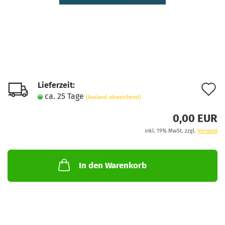
Lieferzeit:
A
ca. 25 Tage
(Ausland abweichend)
d
0,00 EUR
M
inkl. 19% MwSt. zzgl.
Versand
In den Warenkorb