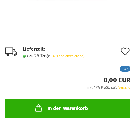
Lieferzeit:
A
ca. 25 Tage
(Ausland abweichend)
d
TOP
M
0,00 EUR
inkl. 19% MwSt. zzgl.
Versand
In den Warenkorb