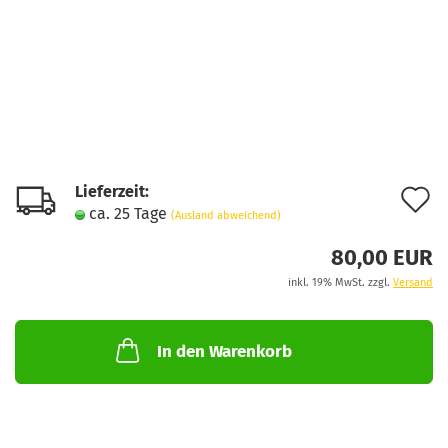
Lieferzeit:
A
ca. 25 Tage
(Ausland abweichend)
d
80,00 EUR
M
inkl. 19% MwSt. zzgl.
Versand
In den Warenkorb