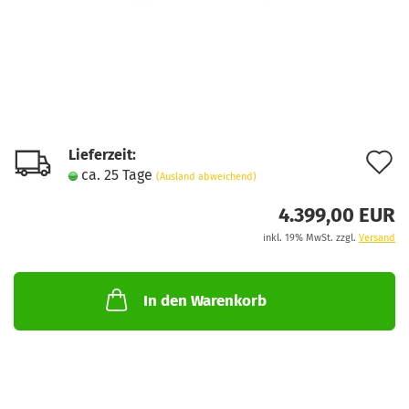
Lieferzeit:
A
ca. 25 Tage
(Ausland abweichend)
d
4.399,00 EUR
M
inkl. 19% MwSt. zzgl.
Versand
In den Warenkorb